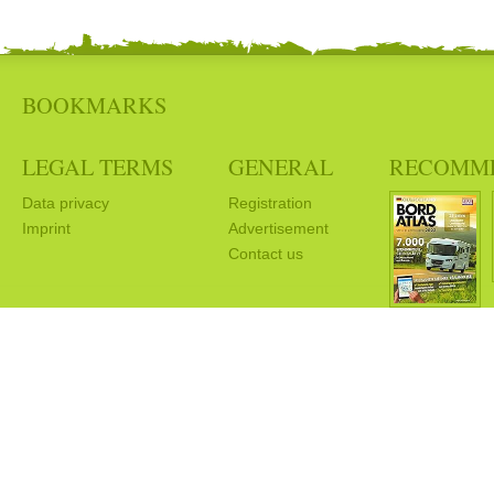
BOOKMARKS
LEGAL TERMS
GENERAL
RECOMM
Data privacy
Registration
Imprint
Advertisement
Contact us