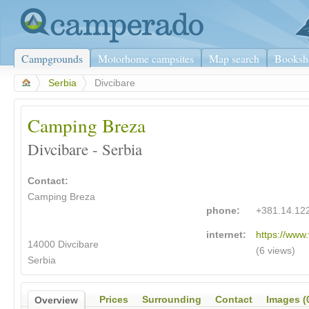
Campgrounds
Motorhome campsites
Map search
Booksh
>
Serbia
>
Divcibare
Camping Breza
Divcibare - Serbia
Contact:
Camping Breza
phone:
+381.14.12
internet:
https://www.
14000 Divcibare
(6 views)
Serbia
Prices
Surrounding
Contact
Images (
Overview