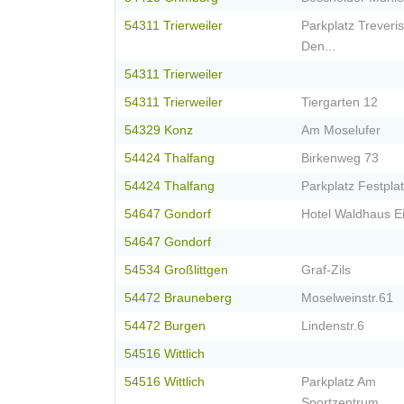
54311 Trierweiler
Parkplatz Treveris
Den...
54311 Trierweiler
54311 Trierweiler
Tiergarten 12
54329 Konz
Am Moselufer
54424 Thalfang
Birkenweg 73
54424 Thalfang
Parkplatz Festplat
54647 Gondorf
Hotel Waldhaus Ei
54647 Gondorf
54534 Großlittgen
Graf-Zils
54472 Brauneberg
Moselweinstr.61
54472 Burgen
Lindenstr.6
54516 Wittlich
54516 Wittlich
Parkplatz Am
Sportzentrum...