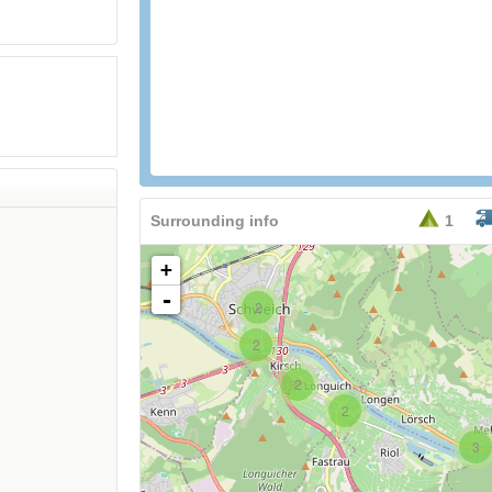
36,90
EURO
Surrounding info
1
+
-
2
2
2
2
3