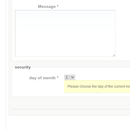
Message *
security
day of month *
Please choose the day of the current m