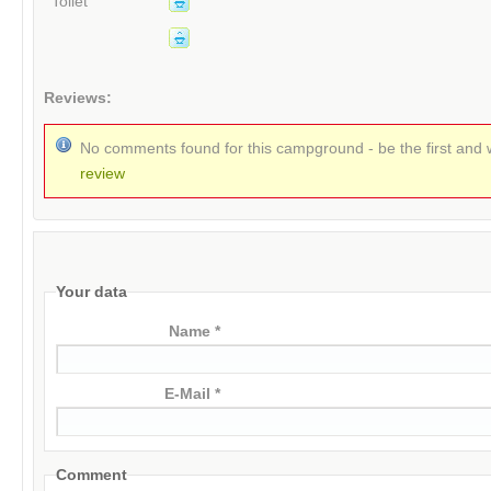
Toilet
Reviews:
No comments found for this campground - be the first and 
review
Your data
Name *
E-Mail *
Comment