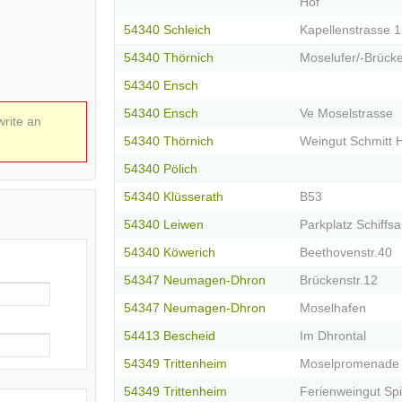
Hof
54340 Schleich
Kapellenstrasse 
54340 Thörnich
Moselufer/-Brück
54340 Ensch
54340 Ensch
Ve Moselstrasse
write an
54340 Thörnich
Weingut Schmitt 
54340 Pölich
54340 Klüsserath
B53
54340 Leiwen
Parkplatz Schiffs
54340 Köwerich
Beethovenstr.40
54347 Neumagen-Dhron
Brückenstr.12
54347 Neumagen-Dhron
Moselhafen
54413 Bescheid
Im Dhrontal
54349 Trittenheim
Moselpromenade
54349 Trittenheim
Ferienweingut Spi