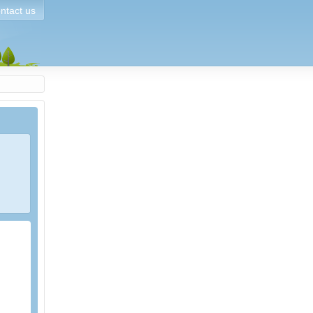
ntact us
024.
t