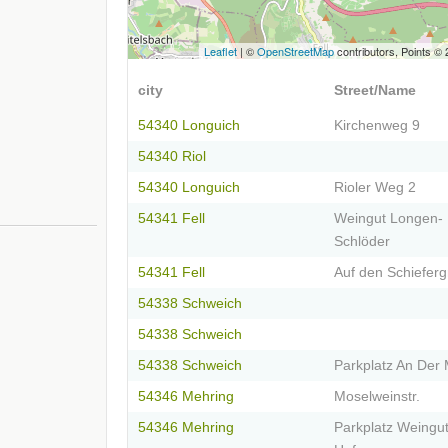
Leaflet
| ©
OpenStreetMap
contributors, Points ©
city
Street/Name
54340 Longuich
Kirchenweg 9
54340 Riol
54340 Longuich
Rioler Weg 2
54341 Fell
Weingut Longen-
Schlöder
54341 Fell
Auf den Schiefer
54338 Schweich
54338 Schweich
54338 Schweich
Parkplatz An Der
54346 Mehring
Moselweinstr.
54346 Mehring
Parkplatz Weingut