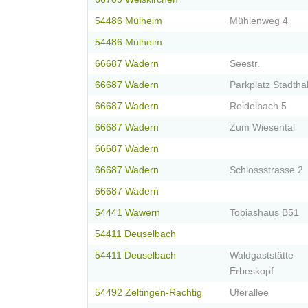
54486 Mülheim
Mühlenweg 4
54486 Mülheim
66687 Wadern
Seestr.
66687 Wadern
Parkplatz Stadthall
66687 Wadern
Reidelbach 5
66687 Wadern
Zum Wiesental
66687 Wadern
66687 Wadern
Schlossstrasse 2
66687 Wadern
54441 Wawern
Tobiashaus B51
54411 Deuselbach
54411 Deuselbach
Waldgaststätte
Erbeskopf
54492 Zeltingen-Rachtig
Uferallee