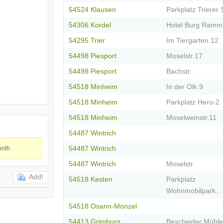
54524 Klausen
Parkplatz Trierer 
54306 Kordel
Hotel Burg Ramm
54295 Trier
Im Tiergarten 12
54498 Piesport
Moselstr.17
54498 Piesport
Bachstr.
54518 Minheim
In der Olk 9
54518 Minheim
Parkplatz Hero-2
54518 Minheim
Moselweinstr.11
54487 Wintrich
onth
54487 Wintrich
54487 Wintrich
Moselstr.
Add!
54518 Kesten
Parkplatz
Wohnmobilpark...
54518 Osann-Monzel
54413 Grimburg
Bescheider Mühle