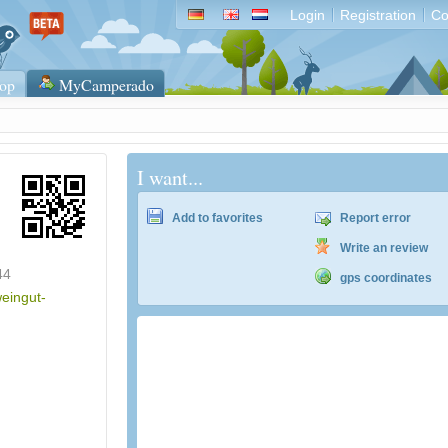
Login
Registration
Co
op
MyCamperado
I want...
Add to favorites
Report error
Write an review
44
gps coordinates
weingut-
Tip: Reisemobil International. Bordatlas 2
Tausende Wohnmobilstellplätze europawei
topaktuell bestehend aus 2 Büchern.