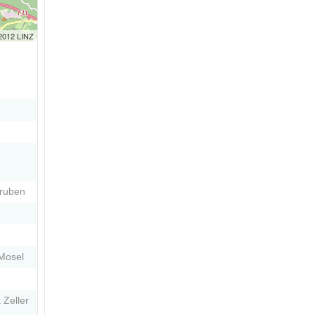
 2012 LINZ
gruben
 Mosel
 Zeller