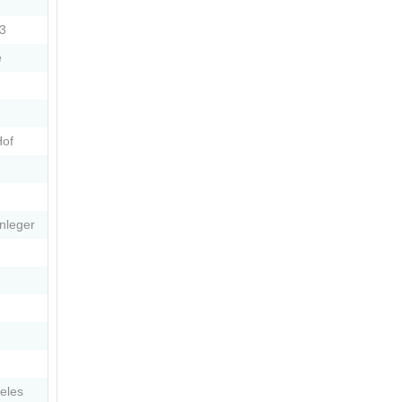
13
e
Hof
anleger
eles