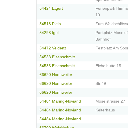
54424 Etgert
Ferienpark Himm
10
54518 Plein
Zum Waldschlöss
54298 Igel
Parkplatz Moseluf
Bahnhof
54472 Veldenz
Festplatz Am Spor
54533 Eisenschmitt
54533 Eisenschmitt
Eichelhutte 15
66620 Nonnweiler
66620 Nonnweiler
Str.49
66620 Nonnweiler
54484 Maring-Noviand
Moselstrasse 27
54484 Maring-Noviand
Kelterhaus
54484 Maring-Noviand
66709 Weiskirchen