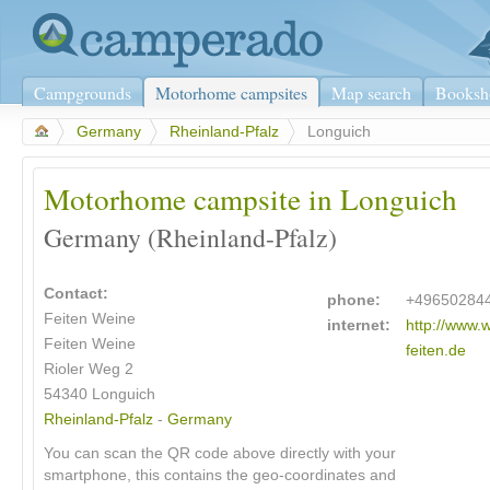
Campgrounds
Motorhome campsites
Map search
Booksh
>
Germany
>
Rheinland-Pfalz
>
Longuich
Motorhome campsite in Longuich
Germany (Rheinland-Pfalz)
Contact:
phone:
+49650284
Feiten Weine
internet:
http://www.
Feiten Weine
feiten.de
Rioler Weg 2
54340 Longuich
Rheinland-Pfalz
-
Germany
You can scan the QR code above directly with your
smartphone, this contains the geo-coordinates and