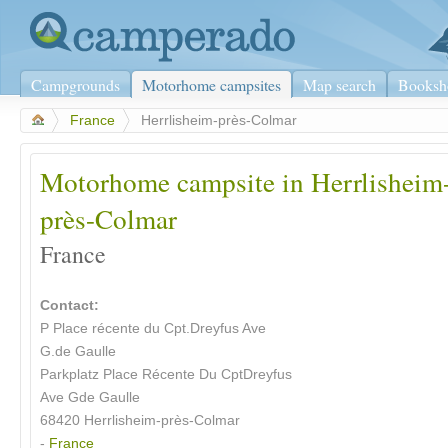
Campgrounds
Motorhome campsites
Map search
Booksh
>
France
>
Herrlisheim-près-Colmar
Motorhome campsite in Herrlisheim
près-Colmar
France
Contact:
P Place récente du Cpt.Dreyfus Ave
G.de Gaulle
Parkplatz Place Récente Du CptDreyfus
Ave Gde Gaulle
68420 Herrlisheim-près-Colmar
-
France