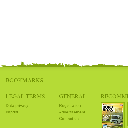
BOOKMARKS
LEGAL TERMS
GENERAL
RECOMM
Data privacy
Registration
Imprint
Advertisement
Contact us