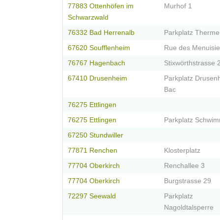
77883 Ottenhöfen im
Murhof 1
Schwarzwald
76332 Bad Herrenalb
Parkplatz Therme.
67620 Soufflenheim
Rue des Menuisie
76767 Hagenbach
Stixwörthstrasse 
67410 Drusenheim
Parkplatz Drusen
Bac
76275 Ettlingen
76275 Ettlingen
Parkplatz Schwim
67250 Stundwiller
77871 Renchen
Klosterplatz
77704 Oberkirch
Renchallee 3
77704 Oberkirch
Burgstrasse 29
72297 Seewald
Parkplatz
Nagoldtalsperre