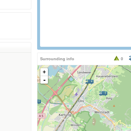
Surrounding info
0
+
-