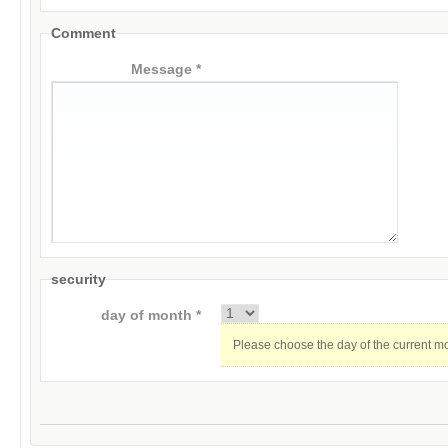
Comment
Message *
security
day of month *
Please choose the day of the current m