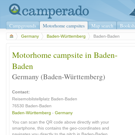
Campgrounds
Motorhome campsites
Map search
Booksh
>
Germany
>
Baden-Württemberg
>
Baden-Baden
Motorhome campsite in Baden-
Baden
Germany (Baden-Württemberg)
Contact:
Reisemobilstellplatz Baden-Baden
76530
Baden-Baden
Baden-Württemberg
-
Germany
You can scan the QR code above directly with your
smartphone, this contains the geo-coordinates and
navigates you directly to the pitch in Baden-Baden.