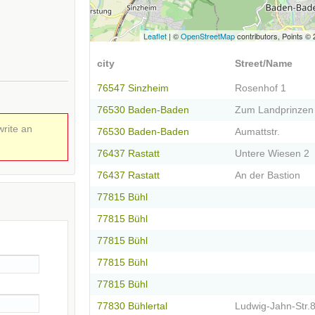
Leaflet
| ©
OpenStreetMap
contributors, Points ©
city
Street/Name
76547 Sinzheim
Rosenhof 1
76530 Baden-Baden
Zum Landprinzen
write an
76530 Baden-Baden
Aumattstr.
76437 Rastatt
Untere Wiesen 2
76437 Rastatt
An der Bastion
77815 Bühl
77815 Bühl
77815 Bühl
77815 Bühl
77815 Bühl
77830 Bühlertal
Ludwig-Jahn-Str.