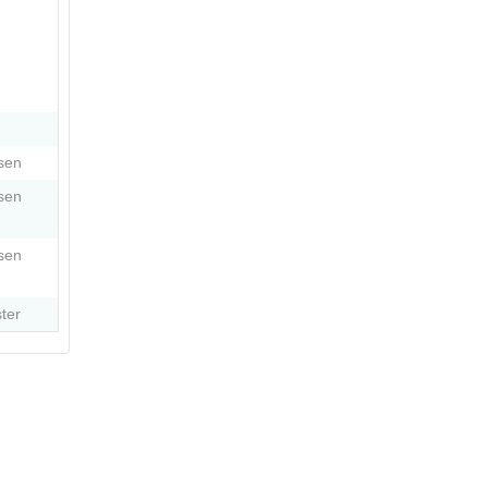
sen
sen
sen
ter