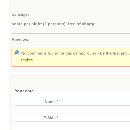
Sonstiges
costs per night (2 persons)
:
free of charge
Reviews:
No comments found for this campground - be the first and 
review
Your data
Name *
E-Mail *