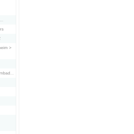
..
rs
2
heim >
mbad...