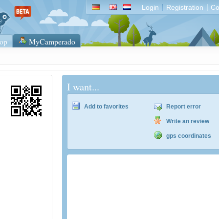
Login
Registration
Co
op
MyCamperado
I want...
Add to favorites
Report error
Write an review
gps coordinates