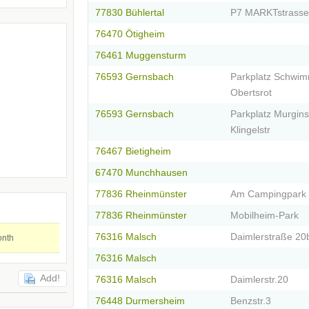
77830 Bühlertal
P7 MARKTstrasse
76470 Ötigheim
76461 Muggensturm
76593 Gernsbach
Parkplatz Schwi
Obertsrot
76593 Gernsbach
Parkplatz Murgins
Klingelstr
76467 Bietigheim
67470 Munchhausen
77836 Rheinmünster
Am Campingpark
77836 Rheinmünster
Mobilheim-Park
76316 Malsch
Daimlerstraße 20
onth
76316 Malsch
Add!
76316 Malsch
Daimlerstr.20
76448 Durmersheim
Benzstr.3