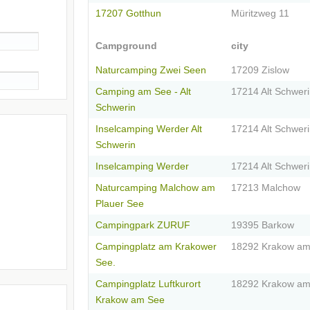
17207 Gotthun
Müritzweg 11
Campground
city
Naturcamping Zwei Seen
17209 Zislow
Camping am See - Alt
17214 Alt Schwer
Schwerin
Inselcamping Werder Alt
17214 Alt Schwer
Schwerin
Inselcamping Werder
17214 Alt Schwer
Naturcamping Malchow am
17213 Malchow
Plauer See
Campingpark ZURUF
19395 Barkow
Campingplatz am Krakower
18292 Krakow am
See.
Campingplatz Luftkurort
18292 Krakow am
Krakow am See