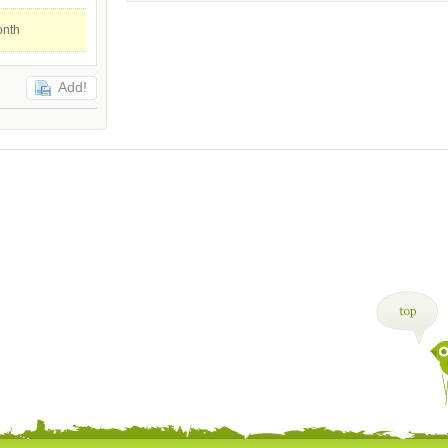
onth
Add!