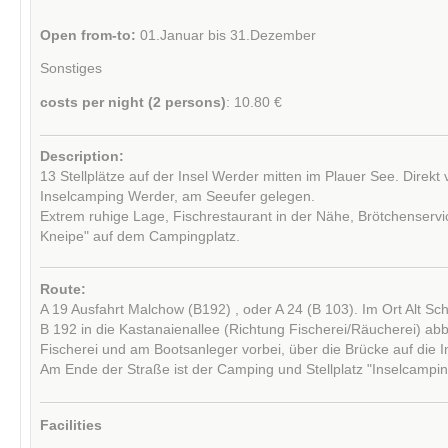
Open from-to:
01.Januar bis 31.Dezember
Sonstiges
costs per night (2 persons)
: 10.80 €
Description:
13 Stellplätze auf der Insel Werder mitten im Plauer See. Direkt
Inselcamping Werder, am Seeufer gelegen.
Extrem ruhige Lage, Fischrestaurant in der Nähe, Brötchenservi
Kneipe" auf dem Campingplatz.
Route:
A 19 Ausfahrt Malchow (B192) , oder A 24 (B 103). Im Ort Alt Sc
B 192 in die Kastanaienallee (Richtung Fischerei/Räucherei) ab
Fischerei und am Bootsanleger vorbei, über die Brücke auf die I
Am Ende der Straße ist der Camping und Stellplatz "Inselcampi
Facilities