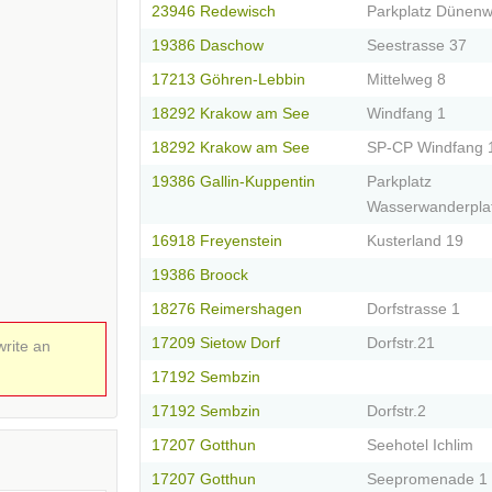
23946 Redewisch
Parkplatz Dünen
19386 Daschow
Seestrasse 37
17213 Göhren-Lebbin
Mittelweg 8
18292 Krakow am See
Windfang 1
18292 Krakow am See
SP-CP Windfang 
19386 Gallin-Kuppentin
Parkplatz
Wasserwanderpla
16918 Freyenstein
Kusterland 19
19386 Broock
18276 Reimershagen
Dorfstrasse 1
17209 Sietow Dorf
Dorfstr.21
write an
17192 Sembzin
17192 Sembzin
Dorfstr.2
17207 Gotthun
Seehotel Ichlim
17207 Gotthun
Seepromenade 1