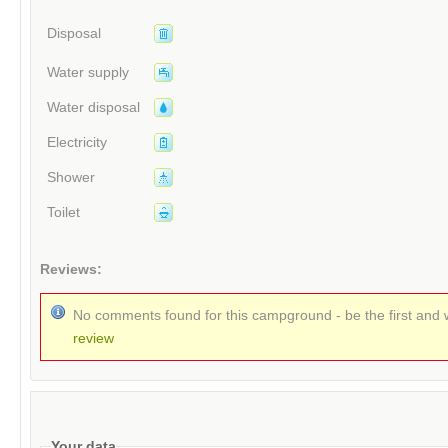
Disposal
Water supply
Water disposal
Electricity
Shower
Toilet
Reviews:
No comments found for this campground - be the first and 
review
Your data