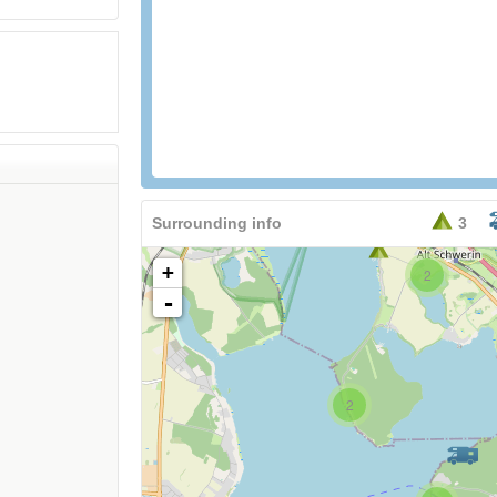
Surrounding info
3
+
2
-
2