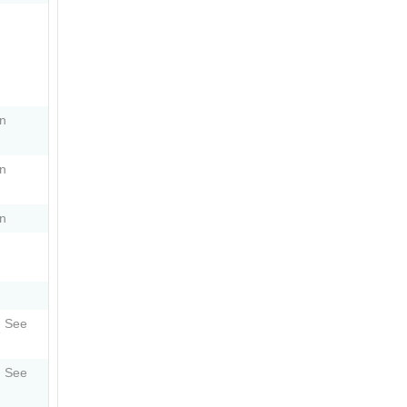
in
in
in
 See
 See