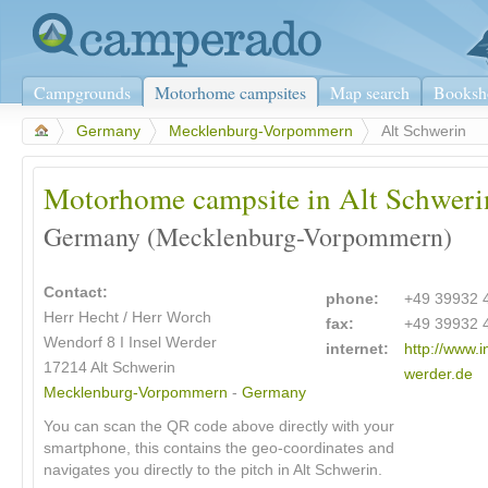
Campgrounds
Motorhome campsites
Map search
Booksh
>
Germany
>
Mecklenburg-Vorpommern
>
Alt Schwerin
Motorhome campsite in Alt Schweri
Germany (Mecklenburg-Vorpommern)
Contact:
phone:
+49 39932 
Herr Hecht / Herr Worch
fax:
+49 39932 
Wendorf 8 I Insel Werder
internet:
http://www.
17214 Alt Schwerin
werder.de
Mecklenburg-Vorpommern
-
Germany
You can scan the QR code above directly with your
smartphone, this contains the geo-coordinates and
navigates you directly to the pitch in Alt Schwerin.