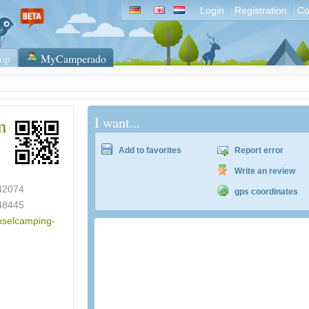
Login
Registration
Co
op
MyCamperado
n
I want...
Add to favorites
Report error
Write an review
42074
gps coordinates
48445
inselcamping-