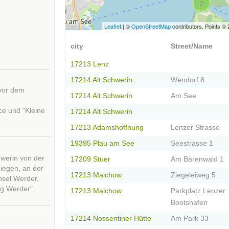
2
Leaflet
| ©
OpenStreetMap
contributors, Points ©
city
Street/Name
17213 Lenz
17214 Alt Schwerin
Wendorf 8
 vor dem
17214 Alt Schwerin
Am See
ce und "Kleine
17214 Alt Schwerin
17213 Adamshoffnung
Lenzer Strasse
19395 Plau am See
Seestrasse 1
hwerin von der
17209 Stuer
Am Bärenwald 1
biegen, an der
17213 Malchow
Ziegeleiweg 5
nsel Werder.
ng Werder".
17213 Malchow
Parkplatz Lenzer
Bootshafen
17214 Nossentiner Hütte
Am Park 33