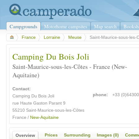
Campgrounds
Motorhome campsites
Map search
Booksh
>
France
>
Lorraine
>
Meuse
>
Saint-Maurice-sous-les-
Camping Du Bois Joli
Saint-Maurice-sous-les-Côtes - France (New-
Aquitaine)
Contact:
phone:
+33 (0)6430
Camping Du Bois Joli
rue Haute Gaston Parant 9
55210 Saint-Maurice-sous-les-Côtes
France /
New-Aquitaine
Prices
Surrounding
Images (0)
Comme
Overview