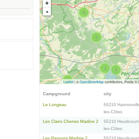
+
-
4
2
2
3
4
Leaflet
| ©
OpenStreetMap
contributors, Points ©
Campground
city
Le Longeau
55210 Hannonvill
les-Côtes
Les Clairs Chenes Madine 2
55210 Heudicourt
les-Côtes
Les Passons Madine 2
55210 Heudicourt