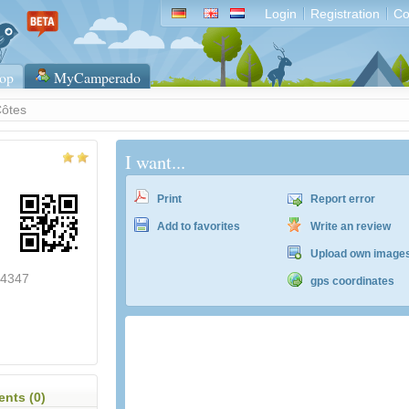
Login
Registration
Co
op
MyCamperado
Côtes
I want...
Print
Report error
Add to favorites
Write an review
Upload own image
04347
gps coordinates
nts (0)