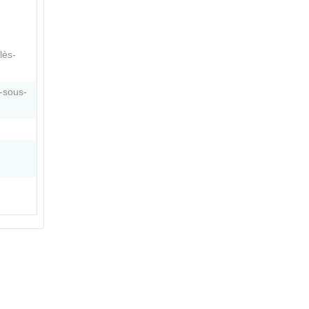
lès-
-sous-