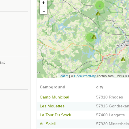
+
2
-
2
ts:
Leaflet
| ©
OpenStreetMap
contributors, Points ©
Campground
city
Camp Municipal
57810 Rhodes
Les Mouettes
57815 Gondrexa
La Tour Du Stock
57400 Langatte
Au Soleil
57930 Mittershei