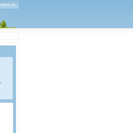
ntact us
s
e