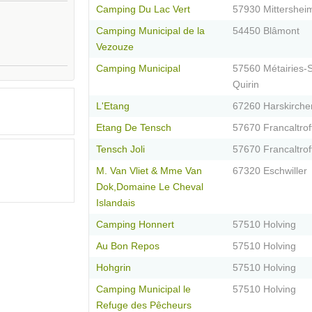
Camping Du Lac Vert
57930 Mittershei
Camping Municipal de la
54450 Blâmont
Vezouze
Camping Municipal
57560 Métairies-S
Quirin
L'Etang
67260 Harskirche
Etang De Tensch
57670 Francaltrof
Tensch Joli
57670 Francaltrof
M. Van Vliet & Mme Van
67320 Eschwiller
Dok,Domaine Le Cheval
Islandais
Camping Honnert
57510 Holving
Au Bon Repos
57510 Holving
Hohgrin
57510 Holving
Camping Municipal le
57510 Holving
Refuge des Pêcheurs