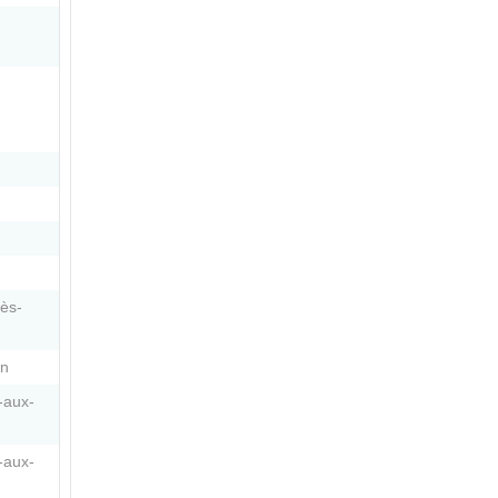
ès-
in
-aux-
-aux-