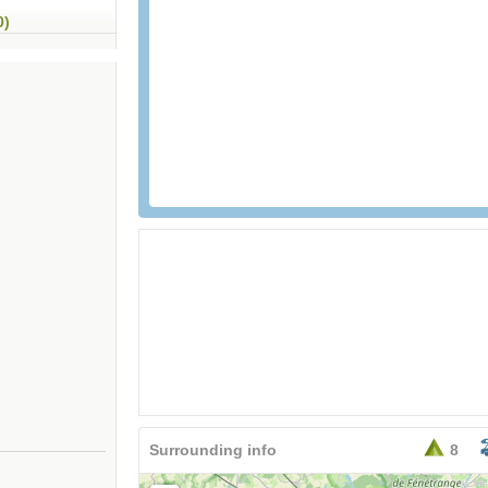
0)
26,95
EURO
Surrounding info
8