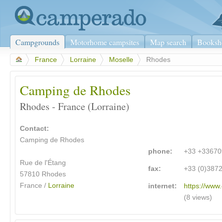
Campgrounds
Motorhome campsites
Map search
Booksh
>
France
>
Lorraine
>
Moselle
>
Rhodes
Camping de Rhodes
Rhodes - France (Lorraine)
Contact:
Camping de Rhodes
phone:
+33 +3367
Rue de l'Étang
fax:
+33 (0)387
57810 Rhodes
France /
Lorraine
internet:
https://www
(8 views)