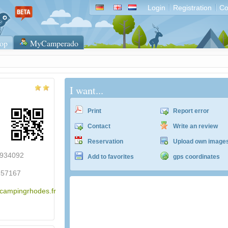
Login
Registration
Co
op
MyCamperado
I want...
Print
Report error
Contact
Write an review
Reservation
Upload own image
0934092
Add to favorites
gps coordinates
257167
.campingrhodes.fr
ACSI Campingführer Europa 2024
inkl. ACSI CampingCard Ermässigungskart