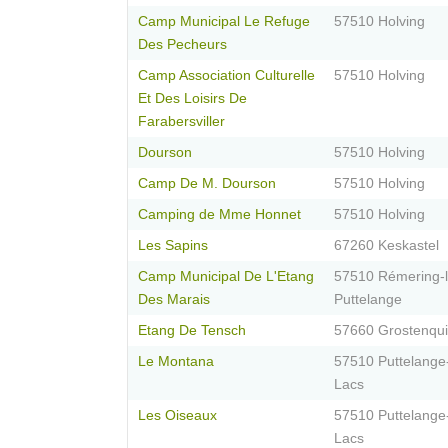
Camp Municipal Le Refuge
57510 Holving
Des Pecheurs
Camp Association Culturelle
57510 Holving
Et Des Loisirs De
Farabersviller
Dourson
57510 Holving
Camp De M. Dourson
57510 Holving
Camping de Mme Honnet
57510 Holving
Les Sapins
67260 Keskastel
Camp Municipal De L'Etang
57510 Rémering-l
Des Marais
Puttelange
Etang De Tensch
57660 Grostenqu
Le Montana
57510 Puttelange
Lacs
Les Oiseaux
57510 Puttelange
Lacs