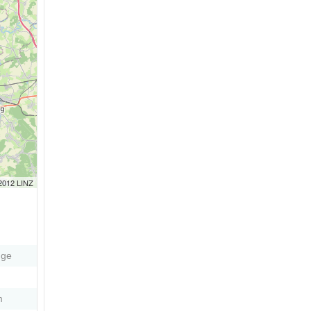
 2012 LINZ
nge
m