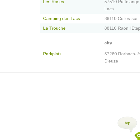
Les Roses
57510 Puttelange
Lacs
Camping des Lacs
88110 Celles-sur-
La Trouche
88110 Raon l'Eta
city
Parkplatz
57260 Rorbach-lè
Dieuze