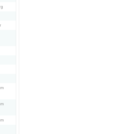
rg
r
im
im
im