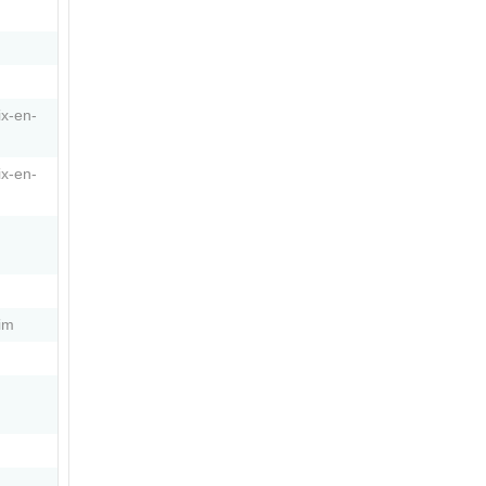
ix-en-
ix-en-
im