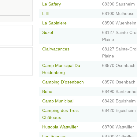
Le Safary
68390 Sausheim
L'Ill
68100 Mulhouse
La Sapiniere
68500 Wuenheim
Suzel
68127 Sainte-Cro
Plaine
Clairvacances
68127 Sainte-Cro
Plaine
Camp Municipal Du
68570 Osenbach
Heidenberg
Camping D'osenbach
68570 Osenbach
Behe
68490 Bantzenhe
Camp Municipal
68420 Eguisheim
Camping des Trois
68420 Eguisheim
Châteaux
Huttopia Wattwiller
68700 Wattwiller
Les Sources
68700 Wattwiller