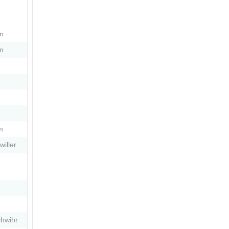
m
m
n
n
m
iller
hwihr