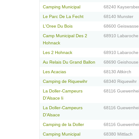
Camping Municipal
68240 Kaysersbe
Le Parc De La Fecht
68140 Munster
L'Oree Du Bois
68600 Geiswasse
Camp Municipal Des 2
68910 Labaroche
Hohnack
Les 2 Hohnack
68910 Labaroche
Au Relais Du Grand Ballon
68690 Geishouse
Les Acacias
68130 Altkirch
Camping de Riquewihr
68340 Riquewihr
La Doller-Campeurs
68116 Guewenhe
D'Alsace Ii
La Doller-Campeurs
68116 Guewenhe
D'Alsace
Camping de la Doller
68116 Guewenhe
Camping Municipal
68380 Mittlach