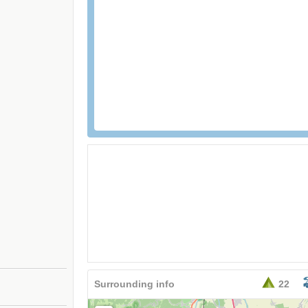
26,95
EURO
Surrounding info
22