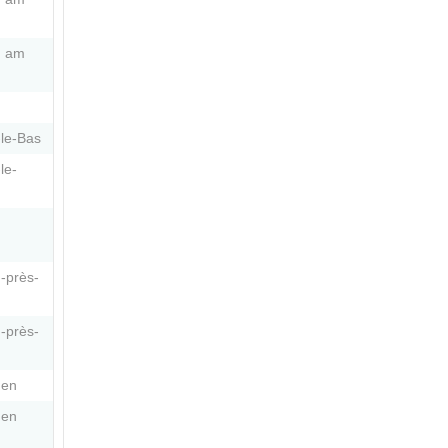
g am
le-Bas
le-
-près-
-près-
gen
gen