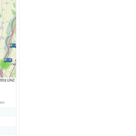
3
 2012 LINZ
im