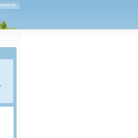
ntact us
s
e