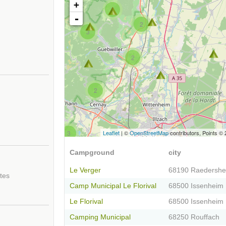
+
2
-
2
3
2
2
3
Leaflet
| ©
OpenStreetMap
contributors, Points ©
Campground
city
Le Verger
68190 Raedershe
tes
Camp Municipal Le Florival
68500 Issenheim
Le Florival
68500 Issenheim
Camping Municipal
68250 Rouffach