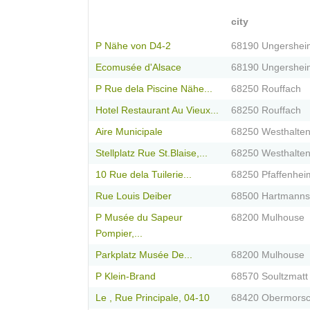
city
P Nähe von D4-2
68190 Ungershei
Ecomusée d'Alsace
68190 Ungershei
P Rue dela Piscine Nähe...
68250 Rouffach
Hotel Restaurant Au Vieux...
68250 Rouffach
Aire Municipale
68250 Westhalte
Stellplatz Rue St.Blaise,...
68250 Westhalte
10 Rue dela Tuilerie...
68250 Pfaffenhei
Rue Louis Deiber
68500 Hartmannsw
P Musée du Sapeur
68200 Mulhouse
Pompier,...
Parkplatz Musée De...
68200 Mulhouse
P Klein-Brand
68570 Soultzmatt
Le , Rue Principale, 04-10
68420 Obermorsc