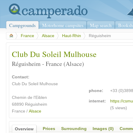
Campgrounds
Motorhome campsites
Map search
Booksh
>
France
>
Alsace
>
Haut-Rhin
>
Réguisheim
Club Du Soleil Mulhouse
Réguisheim - France (Alsace)
Contact:
Club Du Soleil Mulhouse
phone:
+33 (0)389
Chemin de l'Eiblen
internet:
https://csmu
68890 Réguisheim
(5 views)
France /
Alsace
Prices
Surrounding
Images (0)
Comme
Overview