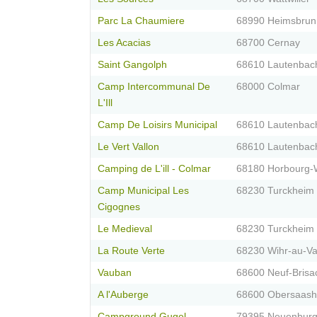
Parc La Chaumiere
68990 Heimsbrun
Les Acacias
68700 Cernay
Saint Gangolph
68610 Lautenbac
Camp Intercommunal De
68000 Colmar
L'Ill
Camp De Loisirs Municipal
68610 Lautenbach
Le Vert Vallon
68610 Lautenbach
Camping de L'ill - Colmar
68180 Horbourg-
Camp Municipal Les
68230 Turckheim
Cigognes
Le Medieval
68230 Turckheim
La Route Verte
68230 Wihr-au-Va
Vauban
68600 Neuf-Brisa
A l'Auberge
68600 Obersaas
Campground Gugel
79395 Neuenbur