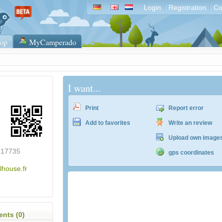
Login
Registration
Co
op
MyCamperado
I want...
Print
Report error
Add to favorites
Write an review
Upload own image
817735
gps coordinates
lhouse.fr
ACSI Campingführer Europa 2024
inkl. ACSI CampingCard Ermässigungskart
nts (0)