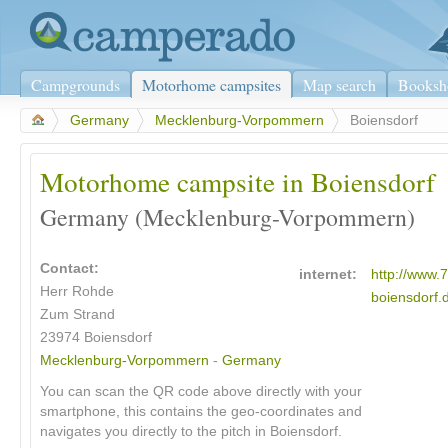
Campgrounds
Motorhome campsites
Map search
Booksh
>
Germany
>
Mecklenburg-Vorpommern
>
Boiensdorf
Motorhome campsite in Boiensdorf
Germany (Mecklenburg-Vorpommern)
Contact:
internet:
http://www.
Herr Rohde
boiensdorf.
Zum Strand
23974 Boiensdorf
Mecklenburg-Vorpommern
-
Germany
You can scan the QR code above directly with your
smartphone, this contains the geo-coordinates and
navigates you directly to the pitch in Boiensdorf.