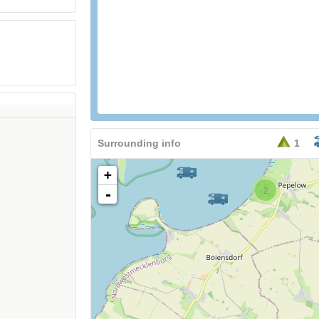
Surrounding info
1
+
2
-