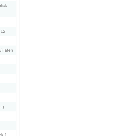
lick
 12
d/Hafen
eg
ek 1