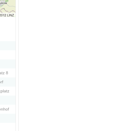
 2012 LINZ
atz 8
rf
platz
enhof