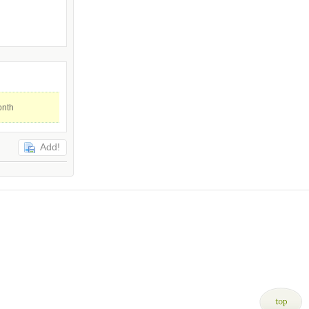
onth
Add!