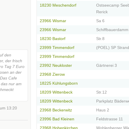
18230 Meschendorf
Ostseecamp Seeb
Rerick
23966 Wismar
Sa 6
23966 Wismar
Schiffbauerdamm
18230 Bastorf
Str.8
23999 Timmendorf
(POEL) SP Stran
auf den
23999 Timmendorf
, der frisch
23992 Neukloster
Gärtnerei 3
ro Tag 7 Euro
kdosen an der
23968 Zierow
 Das Cafe
18225 Kühlungsborn
, das nur am
chmeckt
18209 Wittenbeck
Str.12
18209 Wittenbeck
Parkplatz Bäderw
 um 13:20
23968 Beckerwitz
Haus 2
23996 Bad Kleinen
Feldstrasse 11
23968 Hohenkirchen
Wohlenberger Wi