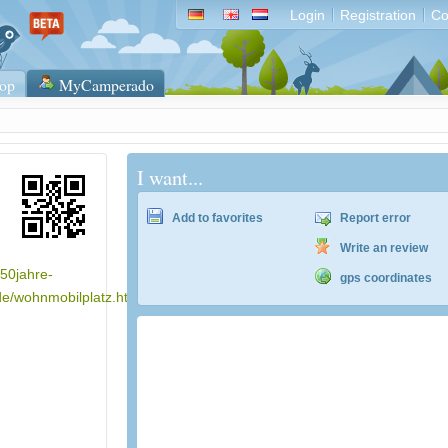
Login
Registration
Co
op
MyCamperado
I want...
Add to favorites
Report error
Write an review
750jahre-
gps coordinates
de/wohnmobilplatz.html