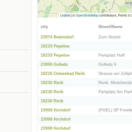
Leaflet
| ©
OpenStreetMap
contributors, Points ©
city
Street/Name
23974 Boiensdorf
Zum Strand
18233 Pepelow
18233 Pepelow
Parkplatz Haff
23999 Gollwitz
Gollwitz 6
18226 Ostseebad Rerik
Strasse am Zeltpl
18230 Rerik
Rerik- Meschendo
18230 Rerik
Parkplatz Am Park
18230 Rerik
23999 Kirchdorf
(POEL) SP Forell
23998 Kirchdorf
23998 Kirchdorf