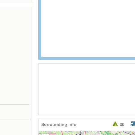
26,95
EURO
Surrounding info
30