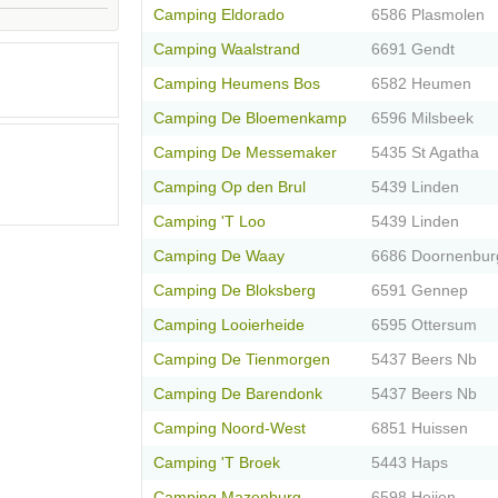
Camping Eldorado
6586 Plasmolen
Camping Waalstrand
6691 Gendt
Camping Heumens Bos
6582 Heumen
Camping De Bloemenkamp
6596 Milsbeek
Camping De Messemaker
5435 St Agatha
Camping Op den Brul
5439 Linden
Camping 'T Loo
5439 Linden
Camping De Waay
6686 Doornenbur
Camping De Bloksberg
6591 Gennep
Camping Looierheide
6595 Ottersum
Camping De Tienmorgen
5437 Beers Nb
Camping De Barendonk
5437 Beers Nb
Camping Noord-West
6851 Huissen
Camping 'T Broek
5443 Haps
Camping Mazenburg
6598 Heijen