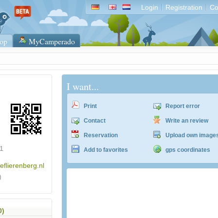
Login
Registration
Co
op
MyCamperado
I want...
Print
Report error
Contact
Write an review
Reservation
Upload own image
1
Add to favorites
gps coordinates
eflierenberg.nl
)
ACSI Campingführer Europa 2024
inkl. ACSI CampingCard Ermässigungskart
0)