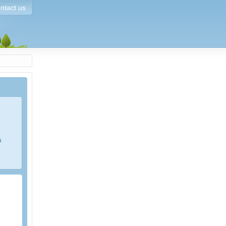
ntact us
s
e