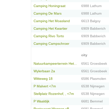
Camping Honingraat
6988 Lathum
Camping De Mars
6988 Lathum
Camping Het Moasland
6613 Balgoy
Camping Het Kwartier
6909 Babberich
Camping Rivo Torto
6909 Babberich
Camping Campschroer
6909 Babberich
city
Natuurkampeerterrein Het...
6561 Groesbeek
Wylerbaan 2a
6561 Groesbeek
Witteweg 18
6586 Plasmolen
P Malvert <7m
6538 Nijmegen
Stellplatz Rozenhof, , <7m
6538 Nijmegen
P Waaldijk
6681 Bemmel
Restaurant Wappen vB
6681 Bemmel