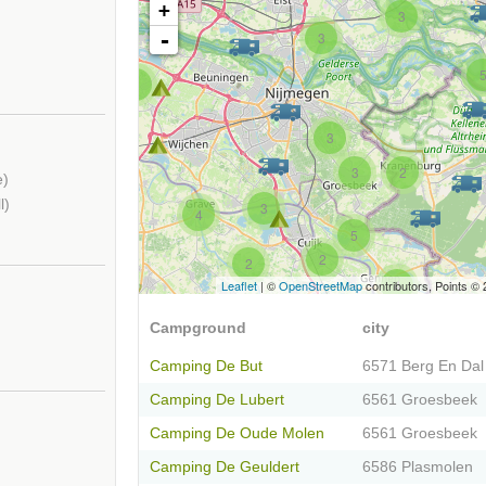
+
3
-
3
2
3
3
2
e)
l)
3
4
5
2
2
4
Leaflet
| ©
OpenStreetMap
contributors, Points ©
Campground
city
Camping De But
6571 Berg En Dal
Camping De Lubert
6561 Groesbeek
Camping De Oude Molen
6561 Groesbeek
Camping De Geuldert
6586 Plasmolen