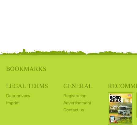
BOOKMARKS
LEGAL TERMS
GENERAL
RECOMM
Data privacy
Registration
Imprint
Advertisement
Contact us