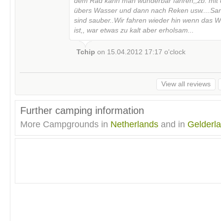
dem Rad kann man wunderbar fahren,,zb. mit 
übers Wasser und dann nach Reken usw....San
sind sauber..Wir fahren wieder hin wenn das W
ist,, war etwas zu kalt aber erholsam...
Tchip
on
15.04.2012 17:17
o'clock
View all reviews
Further camping information
More Campgrounds in
Netherlands
and in
Gelderl