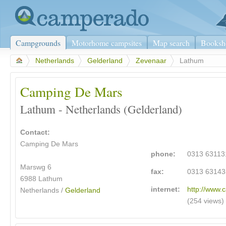
Campgrounds
Motorhome campsites
Map search
Booksh
>
Netherlands
>
Gelderland
>
Zevenaar
>
Lathum
Camping De Mars
Lathum - Netherlands (Gelderland)
Contact:
Camping De Mars
phone:
0313 63113
Marswg 6
fax:
0313 63143
6988 Lathum
internet:
http://www.
Netherlands /
Gelderland
(254 views)