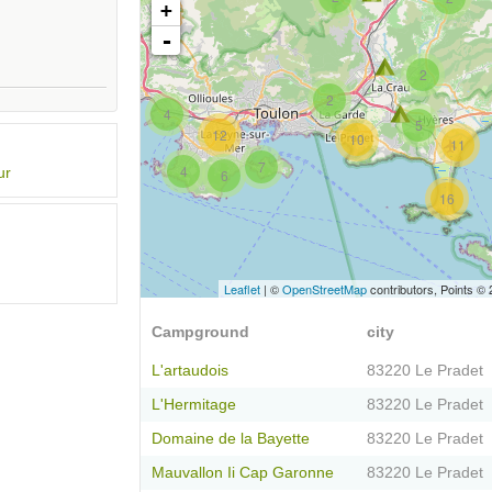
+
-
2
2
4
5
12
10
11
7
4
ur
6
16
Leaflet
| ©
OpenStreetMap
contributors, Points ©
Campground
city
L'artaudois
83220 Le Pradet
L'Hermitage
83220 Le Pradet
Domaine de la Bayette
83220 Le Pradet
Mauvallon Ii Cap Garonne
83220 Le Pradet