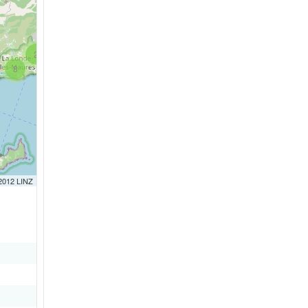
2
8
 2012 LINZ