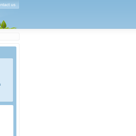
ntact us
s
e