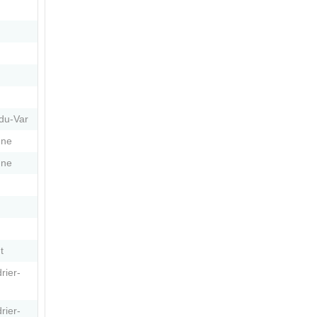
du-Var
nne
nne
t
rier-
rier-