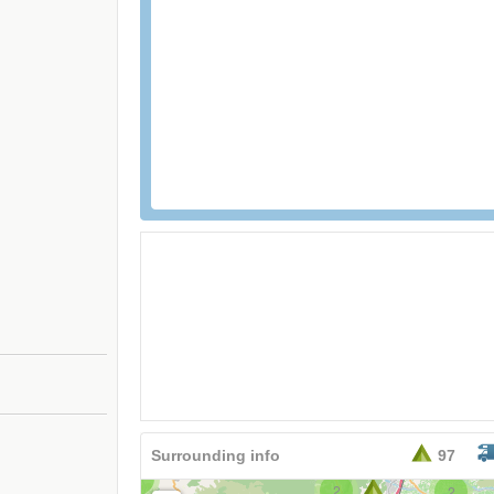
26,95
EURO
Surrounding info
97
2
2
2