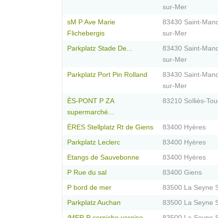
sur-Mer
sM P Ave Marie
83430 Saint-Mand
Flichebergis
sur-Mer
Parkplatz Stade De...
83430 Saint-Mand
sur-Mer
Parkplatz Port Pin Rolland
83430 Saint-Mand
sur-Mer
ÈS-PONT P ZA
83210 Solliès-To
supermarché...
ÈRES Stellplatz Rt de Giens
83400 Hyères
Parkplatz Leclerc
83400 Hyères
Etangs de Sauvebonne
83400 Hyères
P Rue du sal
83400 Giens
P bord de mer
83500 La Seyne 
Parkplatz Auchan
83500 La Seyne 
/MER P corniche varoise
83500 La Seyne 