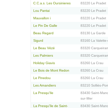
C.C.a.s. Les Oursinieres
83220 Le Pradet
Lou Pantai
83220 Le Pradet
Mauvallon i
83220 Le Pradet
Le Pin De Galle
83220 Le Pradet
Beau Regard
83130 La Garde
Sigurd
83160 La Valette-
Le Beau Vézé
83320 Carqueira
Les Palmiers
83320 Carqueira
Holiday Giavis
83260 La Crau
Le Bois de Mont Redon
83260 La Crau
Le Pinedou
83260 La Crau
Les Amandiers
83210 Solliès-Pon
La Presqu'Ile
83430 Saint-Mand
sur-Mer
La Presqu'île de Saint-
83430 Saint-Mand