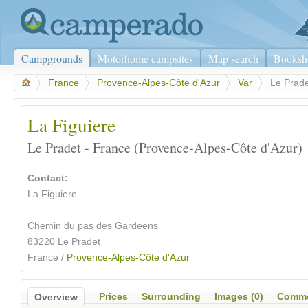
Campgrounds
Motorhome campsites
Map search
Booksh
>
France
>
Provence-Alpes-Côte d'Azur
>
Var
>
Le Prad
La Figuiere
Le Pradet - France (Provence-Alpes-Côte d'Azur)
Contact:
La Figuiere
Chemin du pas des Gardeens
83220
Le Pradet
France /
Provence-Alpes-Côte d'Azur
Prices
Surrounding
Images (0)
Comme
Overview