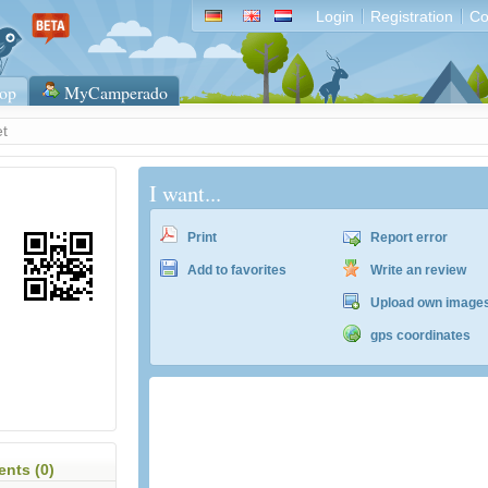
Login
Registration
Co
op
MyCamperado
et
I want...
Print
Report error
Add to favorites
Write an review
Upload own image
gps coordinates
ACSI Campingführer Europa 2024
inkl. ACSI CampingCard Ermässigungskart
nts (0)