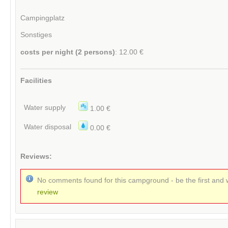
Campingplatz
Sonstiges
costs per night (2 persons)
: 12.00 €
Facilities
Water supply
1.00 €
Water disposal
0.00 €
Reviews:
No comments found for this campground - be the first and 
review