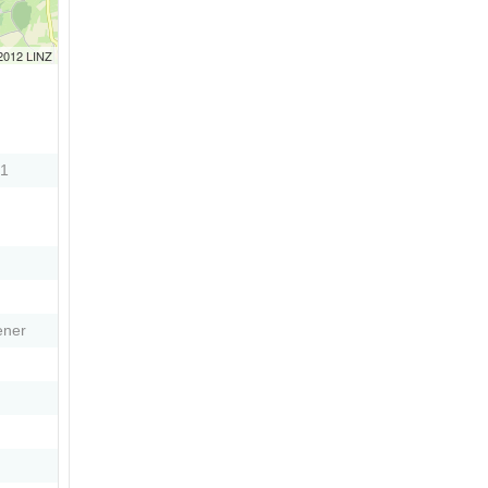
 2012 LINZ
21
ener