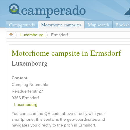
Campgrounds
Motorhome campsites
Map search
Booksh
>
Luxembourg
>
Ermsdorf
Motorhome campsite in Ermsdorf
Luxembourg
Contact:
Camping Neumuhle
Reisduerferstr.27
9366 Ermsdorf
-
Luxembourg
You can scan the QR code above directly with your
smartphone, this contains the geo-coordinates and
navigates you directly to the pitch in Ermsdorf.