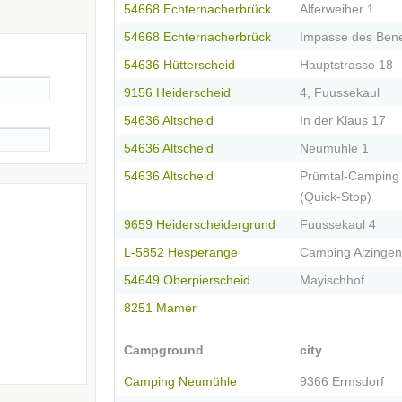
54668 Echternacherbrück
Alferweiher 1
54668 Echternacherbrück
Impasse des Bene
54636 Hütterscheid
Hauptstrasse 18
9156 Heiderscheid
4, Fuussekaul
54636 Altscheid
In der Klaus 17
54636 Altscheid
Neumuhle 1
54636 Altscheid
Prümtal-Camping
(Quick-Stop)
9659 Heiderscheidergrund
Fuussekaul 4
L-5852 Hesperange
Camping Alzingen
54649 Oberpierscheid
Mayischhof
8251 Mamer
Campground
city
Camping Neumühle
9366 Ermsdorf