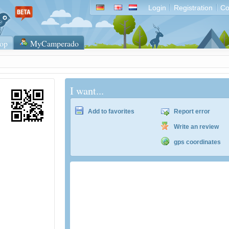
Login
Registration
Co
op
MyCamperado
I want...
Add to favorites
Report error
Write an review
gps coordinates
Tip: Reisemobil International. Bordatlas 2
Tausende Wohnmobilstellplätze europawei
topaktuell bestehend aus 2 Büchern.