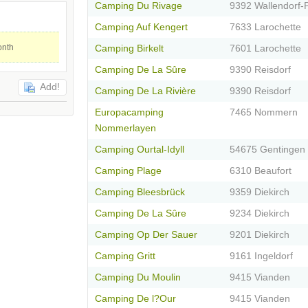
Camping Du Rivage
9392 Wallendorf-
Camping Auf Kengert
7633 Larochette
onth
Camping Birkelt
7601 Larochette
Camping De La Sûre
9390 Reisdorf
Add!
Camping De La Rivière
9390 Reisdorf
Europacamping
7465 Nommern
Nommerlayen
Camping Ourtal-Idyll
54675 Gentingen
Camping Plage
6310 Beaufort
Camping Bleesbrück
9359 Diekirch
Camping De La Sûre
9234 Diekirch
Camping Op Der Sauer
9201 Diekirch
Camping Gritt
9161 Ingeldorf
Camping Du Moulin
9415 Vianden
Camping De l?Our
9415 Vianden