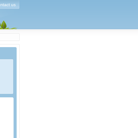
ntact us
024.
t