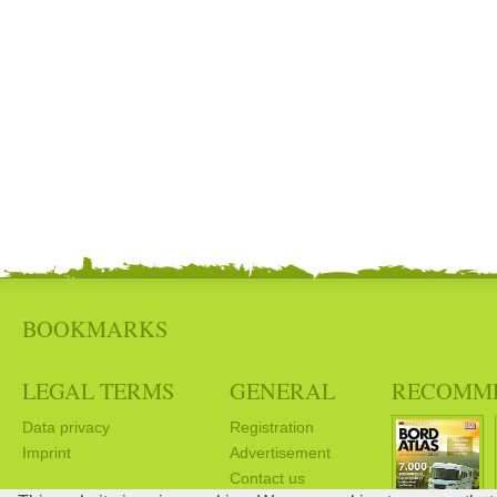
BOOKMARKS
LEGAL TERMS
GENERAL
RECOMM
Data privacy
Registration
Imprint
Advertisement
Contact us