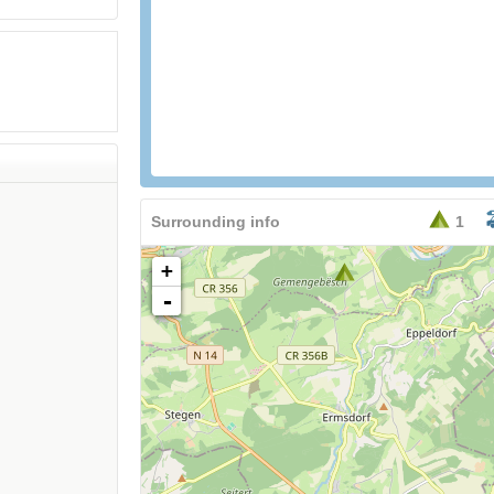
36,90
EURO
Surrounding info
1
+
-