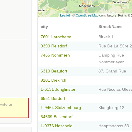
Leaflet
| ©
OpenStreetMap
contributors, Points ©
city
Street/Name
7601 Larochette
Birkelt 1
9390 Reisdorf
Rue De La Sûre 
7465 Nommern
Camping Rue
Nommerlayen
6310 Beaufort
87, Grand Rue
9201 Diekirch
L-6131 Junglinster
Rue Nicolas Gles
6551 Berdorf
write an
L-9464 Stolzembourg
Klangbierg 12
54669 Bollendorf
L-9376 Hoscheid
Haaptstrooss 33