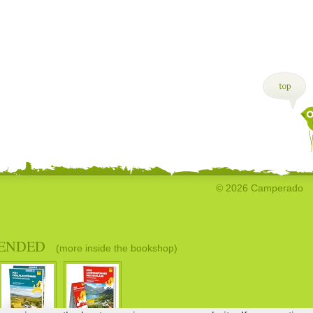
© 2026 Camperado
ENDED
(more inside the bookshop)