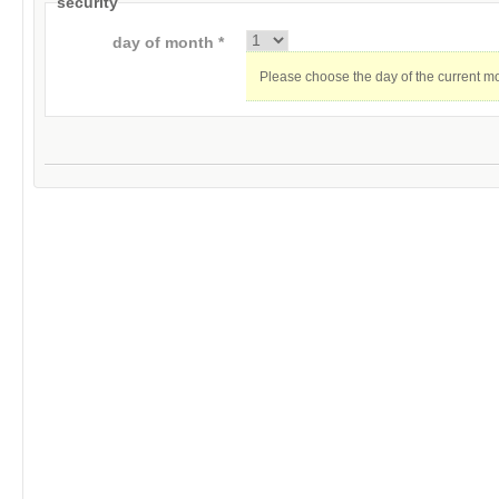
security
day of month *
Please choose the day of the current m