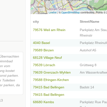
Leaflet
| ©
OpenStreetMap
contributors, Points ©
city
Street/Name
79576 Weil am Rhein
Parkplatz Am Sta
Rheinstr
4040 Basel
Parkplatz Rheinufe
79589 Binzen
Autohof A5
m Übernachten
68128 Village-Neuf
hwimmbad
79539 Lörrach
Grüttweg 8
nen vom
ng kostet
79639 Grenzach-Wyhlen
Am Wasserkraftw
sonst parken.
79588 Efringen-Kirchen
 Toiletten
er parken, da
79415 Bad Bellingen
Badstr.14
79415 Bad Bellingen
13
68680 Kembs
Parkplatz Rue Pa