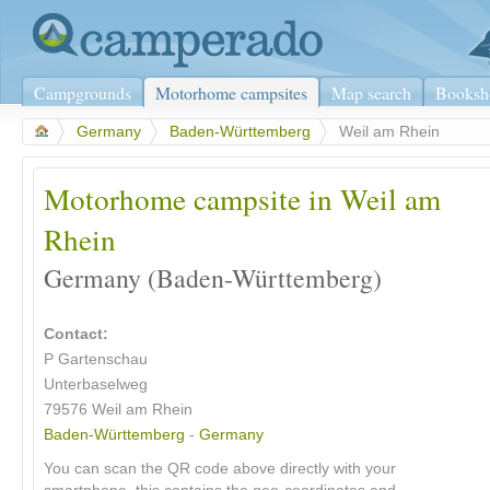
Campgrounds
Motorhome campsites
Map search
Booksh
>
Germany
>
Baden-Württemberg
>
Weil am Rhein
Motorhome campsite in Weil am
Rhein
Germany (Baden-Württemberg)
Contact:
P Gartenschau
Unterbaselweg
79576
Weil am Rhein
Baden-Württemberg
-
Germany
You can scan the QR code above directly with your