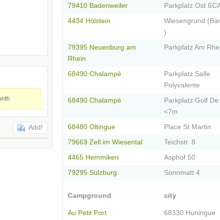
79410 Badenweiler
Parkplatz Ost ß
4434 Hölstein
Wiesengrund (Bä
)
79395 Neuenburg am
Parkplatz Am Rhe
Rhein
68490 Chalampé
Parkplatz Salle
Polyvalente
onth
68490 Chalampé
Parkplatz Golf De
<7m
68480 Oltingue
Place St Martin
Add!
79669 Zell im Wiesental
Teichstr. 8
4465 Hemmiken
Asphof 50
79295 Sulzburg
Sonnmatt 4
Campground
city
Au Petit Port
68330 Huningue