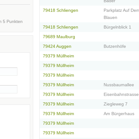
Bader
79418 Schliengen
Parkplatz Auf De
Blauen
n
5
Punkten
79418 Schliengen
Bürgelnblick 1
79689 Maulburg
79424 Auggen
Butzenhöfe
79379 Müllheim
79379 Müllheim
79379 Müllheim
79379 Müllheim
Nussbaumallee
79379 Müllheim
Eisenbahnstrasse
79379 Müllheim
Ziegleweg 7
79379 Müllheim
Am Bürgerhaus
79379 Müllheim
79379 Müllheim