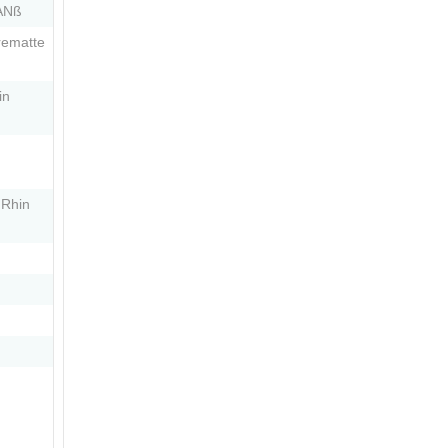
CANß
rematte
in
 Rhin