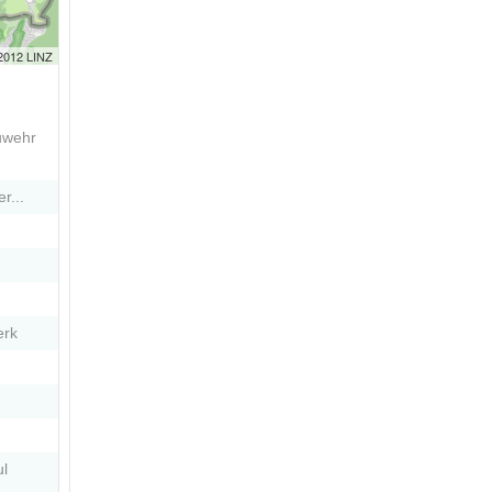
 2012 LINZ
uwehr
r...
erk
ul