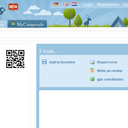
Login
Registration
Co
op
MyCamperado
I want...
Add to favorites
Report error
Write an review
gps coordinates