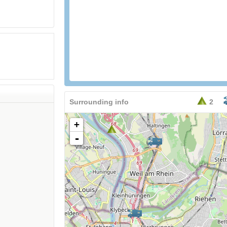
Surrounding info
2
+
-