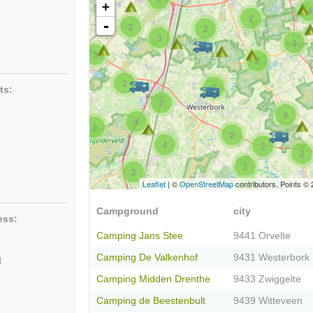
+
4
2
-
2
2
3
3
3
3
3
2
ts:
2
6
4
2
2
4
2
2
2
2
Leaflet
| ©
OpenStreetMap
contributors, Points ©
2
Campground
city
ess:
Camping Jans Stee
9441 Orvelte
Camping De Valkenhof
9431 Westerbork
d
Camping Midden Drenthe
9433 Zwiggelte
Camping de Beestenbult
9439 Witteveen