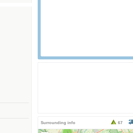
26,95
EURO
Surrounding info
67
3