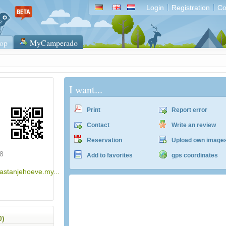
Login
Registration
Co
op
MyCamperado
I want...
Print
Report error
Contact
Write an review
Reservation
Upload own image
8
Add to favorites
gps coordinates
kastanjehoeve.my...
ACSI Campingführer Europa 2024
inkl. ACSI CampingCard Ermässigungskart
0)