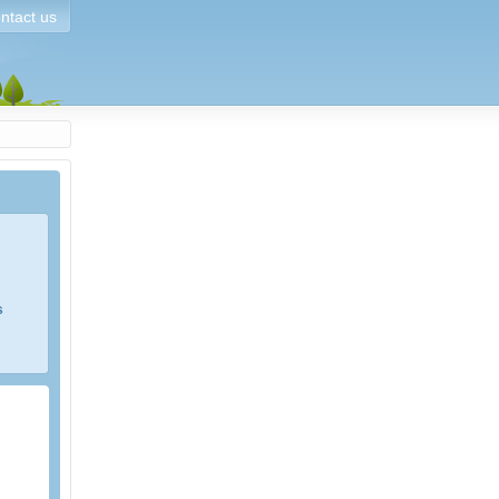
ntact us
s
e