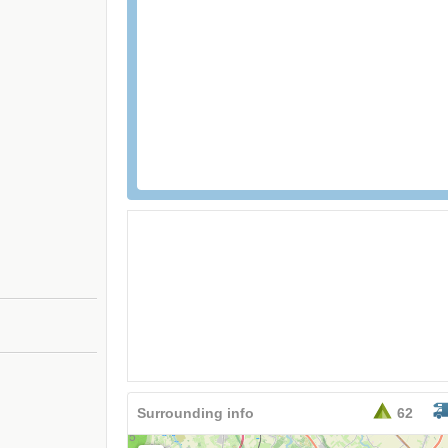
26,95
EURO
Surrounding info
62
5