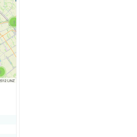
3
2
 2012 LINZ