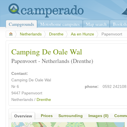
Campgrounds
Motorhome campsites
Map search
Booksh
>
Netherlands
>
Drenthe
>
Aa en Hunze
>
Papenvoort
Camping De Oale Wal
Papenvoort - Netherlands (Drenthe)
Contact:
Camping De Oale Wal
Nr 6
phone:
0592 242108
9447 Papenvoort
Netherlands /
Drenthe
Prices
Surrounding
Images (0)
Comme
Overview