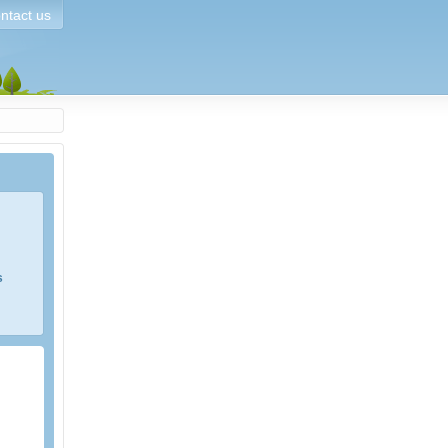
ntact us
s
e