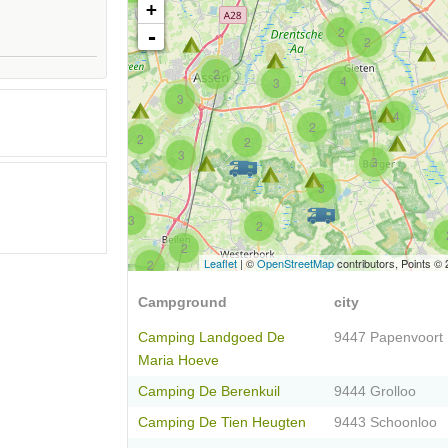
+
2
-
2
2
4
3
3
4
2
2
2
3
3
3
3
2
2
Leaflet
| ©
OpenStreetMap
contributors, Points ©
2
6
Campground
city
Camping Landgoed De
9447 Papenvoort
Maria Hoeve
Camping De Berenkuil
9444 Grolloo
Camping De Tien Heugten
9443 Schoonloo