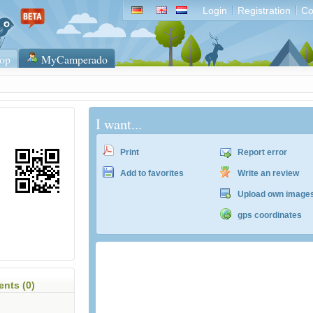
Login
Registration
Co
op
MyCamperado
I want...
Print
Report error
Add to favorites
Write an review
Upload own image
gps coordinates
ACSI Campingführer Europa 2024
inkl. ACSI CampingCard Ermässigungskart
nts (0)