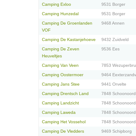
Camping Exloo
9531 Borger
Camping Hunzedal
9531 Borger
Camping De Groenlanden
9468 Annen
VOF
Camping De Kastanjehoeve
9432 Zuidveld
Camping De Zeven
9536 Ees
Heuveltjes
Camping Van Veen
7853 Wezuperbr
Camping Oostermoer
9464 Eexterzandv
Camping Jans Stee
9441 Orvelte
Camping Drentsch Land
7848 Schoonoord
Camping Landzicht
7848 Schoonoord
Camping Laweda
7848 Schoonoord
Camping Het Vossehol
7848 Schoonoord
Camping De Vledders
9469 Schipborg