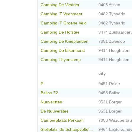
Camping De Vledder
9405 Assen
Camping 'T Veenmeer
9482 Tynaarlo
Camping 'T Groene Veld
9482 Tynaarlo
Camping De Hofstee
9474 Zuidlaarder
Camping De Knieplanden
7851 Zweeloo
Camping De Eikenhorst
9414 Hooghalen
Camping Thyencamp
9414 Hooghalen
city
P
9451 Rolde
Balloo 52
9458 Balloo
Nuuverstee
9531 Borger
De Nuuverstee
9531 Borger
Camperplaats Perkaan
7853 Wezuperbr
Stellplatz 'de Schaopvolte'...
9464 Eexterzandv