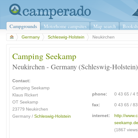
Campgrounds
Motorhome campsites
Map search
Booksh
>
Germany
>
Schleswig-Holstein
>
Neukirchen
Camping Seekamp
Neukirchen - Germany (Schleswig-Holstein)
Contact:
Camping Seekamp
phone:
0 43 65 / 4 
Klaus Rickert
OT Seekamp
fax:
0 43 65 / 8
23779 Neukirchen
internet:
http://www.
Germany /
Schleswig-Holstein
seekamp.de
(1867 views