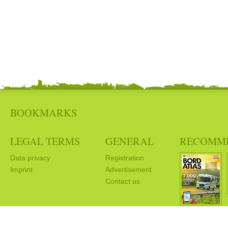
BOOKMARKS
LEGAL TERMS
GENERAL
RECOMM
Data privacy
Registration
Imprint
Advertisement
Contact us