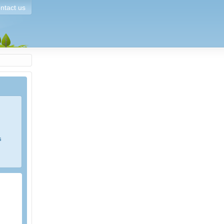
ntact us
s
e