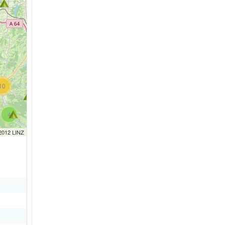
10
4
 2012 LINZ
4