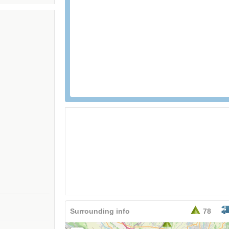
26,95
EURO
Surrounding info
78