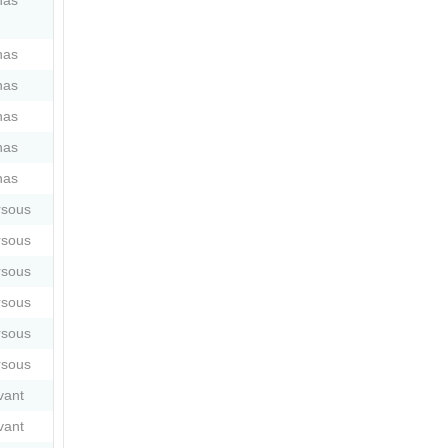
nas
nas
nas
nas
nas
nas
rsous
rsous
rsous
rsous
rsous
rsous
vant
vant