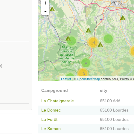
+
-
2
3
14
4
e)
13
2
Leaflet
| ©
OpenStreetMap
contributors, Points ©
8
Campground
city
La Chataigneraie
65100 Adé
Le Domec
65100 Lourdes
La Forêt
65100 Lourdes
Le Sarsan
65100 Lourdes