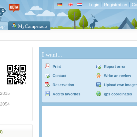
Login
Registration
Co
op
MyCamperado
I want...
Print
Report error
Contact
Write an review
Reservation
Upload own image
42815
Add to favorites
gps coordinates
22054
ACSI Campingführer Europa 2024
inkl. ACSI CampingCard Ermässigungskart
0)