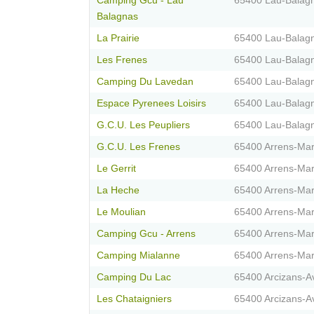
Camping Gcu - Lau
65400 Lau-Balag
Balagnas
La Prairie
65400 Lau-Balag
Les Frenes
65400 Lau-Balag
Camping Du Lavedan
65400 Lau-Balag
Espace Pyrenees Loisirs
65400 Lau-Balag
G.C.U. Les Peupliers
65400 Lau-Balag
G.C.U. Les Frenes
65400 Arrens-Ma
Le Gerrit
65400 Arrens-Ma
La Heche
65400 Arrens-Ma
Le Moulian
65400 Arrens-Ma
Camping Gcu - Arrens
65400 Arrens-Ma
Camping Mialanne
65400 Arrens-Ma
Camping Du Lac
65400 Arcizans-A
Les Chataigniers
65400 Arcizans-A