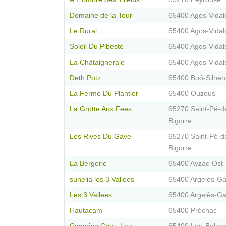
Domaine de la Tour
65400 Agos-Vidal
Le Rural
65400 Agos-Vidal
Soleil Du Pibeste
65400 Agos-Vidal
La Châtaigneraie
65400 Agos-Vidal
Deth Potz
65400 Boô-Silhen
La Ferme Du Plantier
65400 Ouzous
La Grotte Aux Fees
65270 Saint-Pé-d
Bigorre
Les Rives Du Gave
65270 Saint-Pé-d
Bigorre
La Bergerie
65400 Ayzac-Ost
sunelia les 3 Vallees
65400 Argelès-Ga
Les 3 Vallees
65400 Argelès-Ga
Hautacam
65400 Préchac