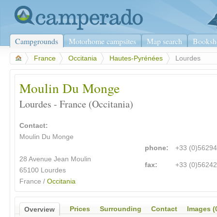
Campgrounds
Motorhome campsites
Map search
Booksh
>
France
>
Occitania
>
Hautes-Pyrénées
>
Lourdes
Moulin Du Monge
Lourdes - France (Occitania)
Contact:
Moulin Du Monge
phone:
+33 (0)5629
28 Avenue Jean Moulin
fax:
+33 (0)5624
65100
Lourdes
France /
Occitania
Prices
Surrounding
Contact
Images (
Overview