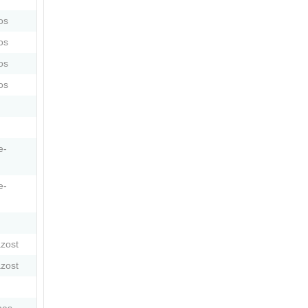
os
os
os
os
e-
e-
zost
zost