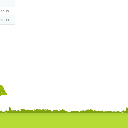
rsous
rsous