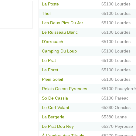
La Poste
65100 Lourdes
Theil
65100 Lourdes
Les Deux Pics Du Jer
65100 Lourdes
Le Ruisseau Blanc
65100 Lourdes
D'arrouach
65100 Lourdes
Camping Du Loup
65100 Lourdes
Le Prat
65100 Lourdes
La Foret
65100 Lourdes
Plein Soleil
65100 Lourdes
Relais Ocean Pyrenees
65100 Poueyferré
So De Cassia
65100 Paréac
Le Cerf Volant
65380 Orincles
La Bergerie
65380 Lanne
Le Prat Dou Rey
65270 Peyrouse
À L'ombre des Tilleuls
65270 Peyrouse